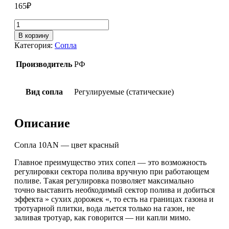
165
₽
Количество
товара
В корзину
Сопло
Категория:
Сопла
10AN,
R=3,0
Производитель
РФ
м
Вид сопла
Регулируемые (статические)
Описание
Сопла 10AN — цвет красный
Главное преимущество этих сопел — это возможность
регулировки сектора полива вручную при работающем
поливе. Такая регулировка позволяет максимально
точно выставить необходимый сектор полива и добиться
эффекта » сухих дорожек «, то есть на границах газона и
тротуарной плитки, вода льется только на газон, не
заливая тротуар, как говорится — ни капли мимо.