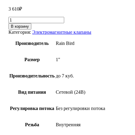
3 610
₽
Количество
товара
В корзину
Rain
Категория:
Электромагнитные клапаны
Bird
100HV
Производитель
Rain Bird
-
э/
м
Размер
1"
клапан,
1"
ВР,
Производительность
до 7 куб.
24
V
Вид питания
Сетевой (24В)
Регулировка потока
Без регулировки потока
Резьба
Внутренняя