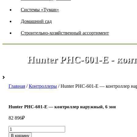
Системы «Туман»
Домашний сад
Строительно-хозяйственный ассортимент
Hunter PHC-601-E - кон
Главная
/
Контроллеры
/ Hunter PHC-601-E — контроллер на
Hunter PHC-601-E — контроллер наружный, 6 зон
82 896
₽
Количество
товара
В корзину